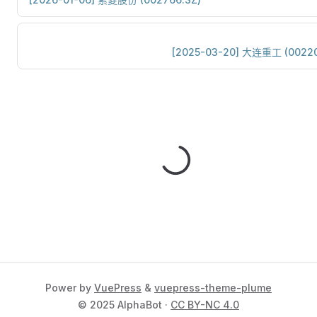
[2025-03-20] 大连重工 (00220
Power by
VuePress
&
vuepress-theme-plume
© 2025 AlphaBot ·
CC BY-NC 4.0