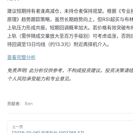
建议短期持有者逢高减仓，未持仓者保持观望。根据《专业
原理》趋势跟踪策略，虽然长期趋势向上，但RSI超买与布
上轨压力形成共振，短期回调概率加大。若价格有效突破布
上轨（需伴随成交量放大至百万手级别）可考虑追涨，否则
待回调至13日均线（约13.3元）附近再择机介入。
查看完整分析
免责声明: 此分析仅供参考，不构成投资建议。投资决策请
个人风险承受能力和专业意见。
贡献者:
Ben
上一页
[2026-01-06] 索菱股份 (002766.SZ)