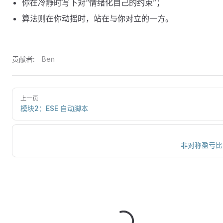
你在冷静时写下对“情绪化自己的约束”；
算法则在你动摇时，站在与你对立的一方。
贡献者:
Ben
上一页
模块2：ESE 自动脚本
非对称盈亏比