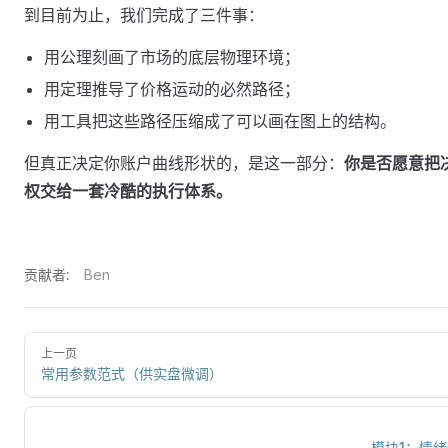
到目前为止，我们完成了三件事：
用公理刻画了市场的底层物理环境；
用定理推导了价格运动的必然路径；
用工具把这些路径压缩成了可以画在图上的结构。
但真正决定你账户曲线形状的，是这一部分：
你是否愿意把
权交给一套冷酷的执行体系。
贡献者:
Ben
上一页
常用参数范式（供实盘微调）
模块1：情